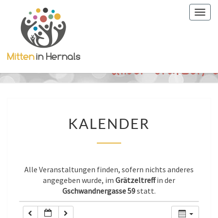
Togg
0:00
navig
1:00
2:00
3:00
KALENDER
KALENDER
4:00
5:00
Alle Veranstaltungen finden, sofern nichts anderes
angegeben wurde, im
Grätzeltreff
in der
Gschwandnergasse 59
statt.
6:00