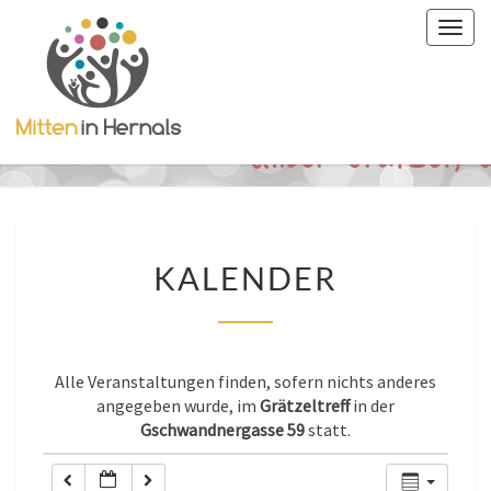
Togg
0:00
navig
1:00
2:00
3:00
KALENDER
KALENDER
4:00
5:00
Alle Veranstaltungen finden, sofern nichts anderes
angegeben wurde, im
Grätzeltreff
in der
Gschwandnergasse 59
statt.
6:00