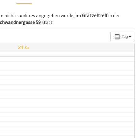
ern nichts anderes angegeben wurde, im
Grätzeltreff
in der
chwandnergasse 59
statt.
Tag
24
Sa.