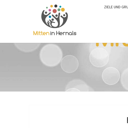
ZIELE UND GR
0:00
1:00
2:00
3:00
4:00