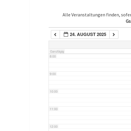
5:00
Alle Veranstaltungen finden, sof
Gs
6:00
24. AUGUST 2025
7:00
Ganztägig
8:00
9:00
10:00
11:00
12:00