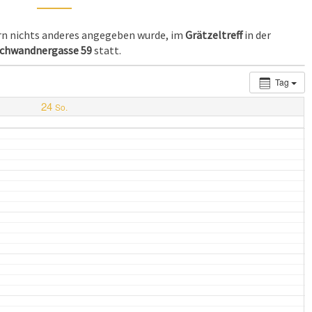
ern nichts anderes angegeben wurde, im
Grätzeltreff
in der
chwandnergasse 59
statt.
Tag
24
So.