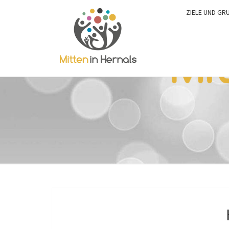
ZIELE UND GR
0:00
1:00
2:00
3:00
4:00