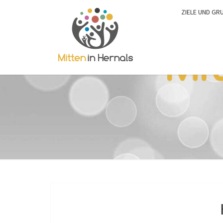
ZIELE UND GR
0:00
1:00
2:00
3:00
4:00