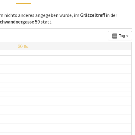
ern nichts anderes angegeben wurde, im
Grätzeltreff
in der
chwandnergasse 59
statt.
Tag
26
So.