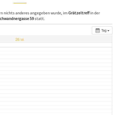
ern nichts anderes angegeben wurde, im
Grätzeltreff
in der
chwandnergasse 59
statt.
Tag
26
Mi.