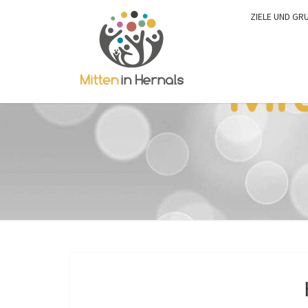
ZIELE UND GR
0:00
1:00
2:00
3:00
4:00