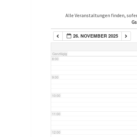
5:00
Alle Veranstaltungen finden, sof
Gs
6:00
26. NOVEMBER 2025
7:00
Ganztägig
8:00
9:00
10:00
11:00
12:00