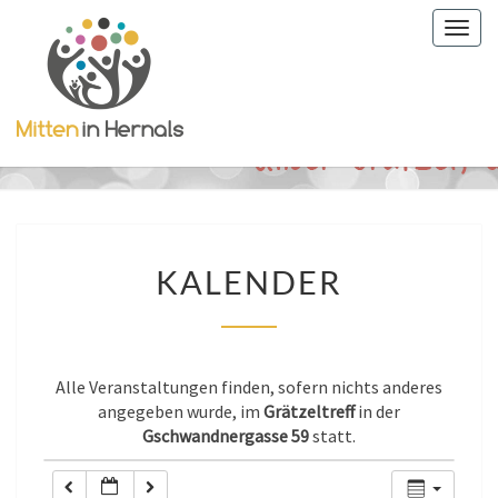
Togg
0:00
navig
1:00
2:00
3:00
KALENDER
KALENDER
4:00
5:00
Alle Veranstaltungen finden, sofern nichts anderes
angegeben wurde, im
Grätzeltreff
in der
Gschwandnergasse 59
statt.
6:00