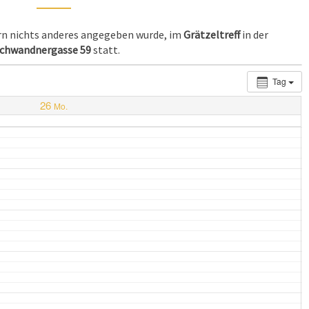
ern nichts anderes angegeben wurde, im
Grätzeltreff
in der
chwandnergasse 59
statt.
Tag
26
Mo.