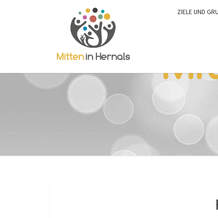
ZIELE UND GR
0:00
1:00
2:00
3:00
4:00