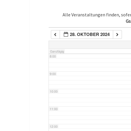
5:00
Alle Veranstaltungen finden, sof
Gs
6:00
28. OKTOBER 2024
7:00
Ganztägig
8:00
9:00
10:00
11:00
12:00