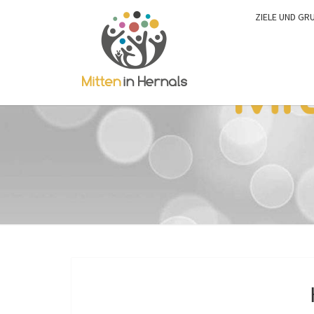
ZIELE UND GR
0:00
1:00
2:00
3:00
4:00