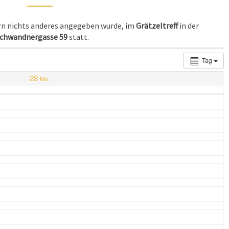
ern nichts anderes angegeben wurde, im
Grätzeltreff
in der
chwandnergasse 59
statt.
Tag
28
Mo.