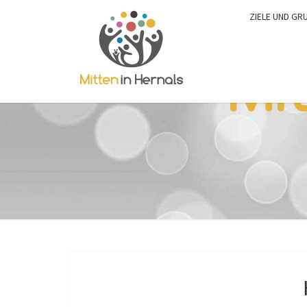
ZIELE UND GR
0:00
1:00
2:00
3:00
4:00