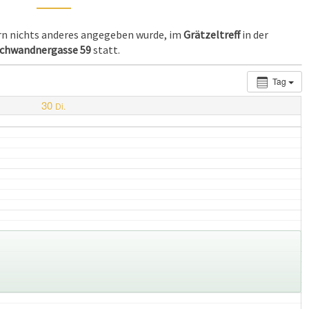
ern nichts anderes angegeben wurde, im
Grätzeltreff
in der
chwandnergasse 59
statt.
Tag
30
Di.