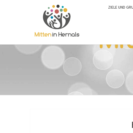
ZIELE UND GR
0:00
1:00
2:00
3:00
4:00