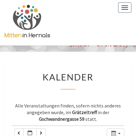
Togg
0:00
navig
1:00
2:00
3:00
KALENDER
KALENDER
4:00
5:00
Alle Veranstaltungen finden, sofern nichts anderes
angegeben wurde, im
Grätzeltreff
in der
Gschwandnergasse 59
statt.
6:00