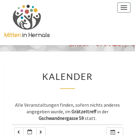
Togg
0:00
navig
1:00
2:00
3:00
KALENDER
KALENDER
4:00
5:00
Alle Veranstaltungen finden, sofern nichts anderes
angegeben wurde, im
Grätzeltreff
in der
Gschwandnergasse 59
statt.
6:00