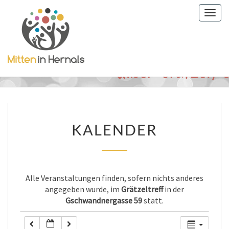
Togg
0:00
navig
1:00
2:00
3:00
KALENDER
KALENDER
4:00
5:00
Alle Veranstaltungen finden, sofern nichts anderes
angegeben wurde, im
Grätzeltreff
in der
Gschwandnergasse 59
statt.
6:00