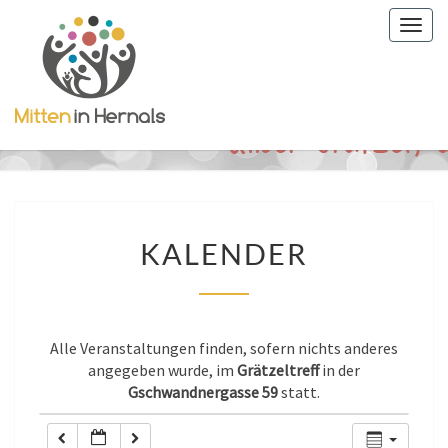
Togg
0:00
navig
1:00
2:00
3:00
KALENDER
KALENDER
4:00
5:00
Alle Veranstaltungen finden, sofern nichts anderes
angegeben wurde, im
Grätzeltreff
in der
Gschwandnergasse 59
statt.
6:00