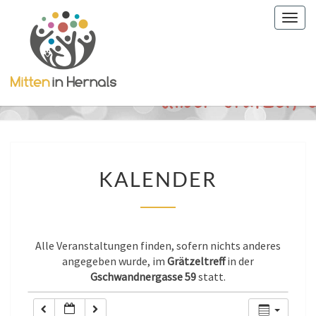
Togg
0:00
navig
1:00
2:00
3:00
KALENDER
KALENDER
4:00
5:00
Alle Veranstaltungen finden, sofern nichts anderes
angegeben wurde, im
Grätzeltreff
in der
Gschwandnergasse 59
statt.
6:00