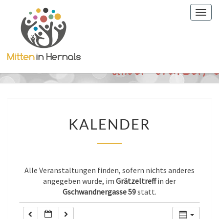
Togg
0:00
navig
1:00
2:00
3:00
KALENDER
KALENDER
4:00
5:00
Alle Veranstaltungen finden, sofern nichts anderes
angegeben wurde, im
Grätzeltreff
in der
Gschwandnergasse 59
statt.
6:00