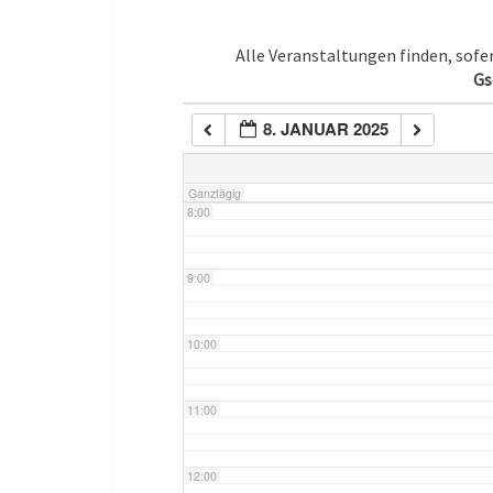
5:00
Alle Veranstaltungen finden, sof
Gs
6:00
8. JANUAR 2025
7:00
Ganztägig
8:00
9:00
10:00
11:00
12:00