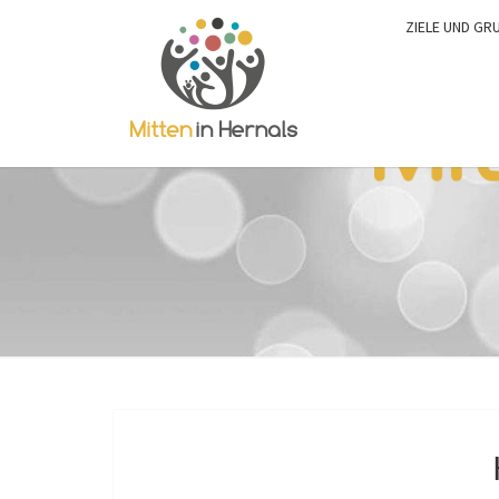
ZIELE UND GR
0:00
1:00
2:00
3:00
4:00