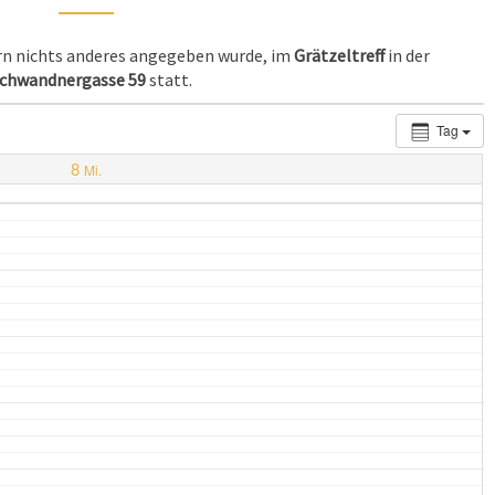
ern nichts anderes angegeben wurde, im
Grätzeltreff
in der
chwandnergasse 59
statt.
Tag
8
Mi.