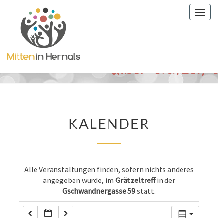
Togg
0:00
navig
1:00
2:00
3:00
KALENDER
KALENDER
4:00
5:00
Alle Veranstaltungen finden, sofern nichts anderes
angegeben wurde, im
Grätzeltreff
in der
Gschwandnergasse 59
statt.
6:00