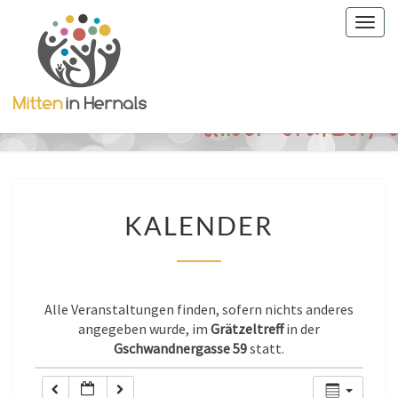
Togg
0:00
navig
1:00
2:00
3:00
KALENDER
KALENDER
4:00
5:00
Alle Veranstaltungen finden, sofern nichts anderes
angegeben wurde, im
Grätzeltreff
in der
Gschwandnergasse 59
statt.
6:00