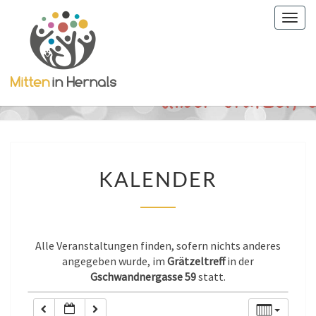
Togg
0:00
navig
1:00
2:00
KALENDER
3:00
KALENDER
4:00
Alle Veranstaltungen finden, sofern nichts anderes
5:00
angegeben wurde, im
Grätzeltreff
in der
Gschwandnergasse 59
statt.
6:00