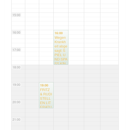
15:00
16:00
16:00
Wegen
Krankh
eit abge
17:00
sagt: S
PIEL U
ND SPA
SS KIN
18:00
DERGR
UPPE
mit Sabi
ne
19:00
19:00
FRITZ
& RUDI
STELL
20:00
EN LIT
ERATU
R AUS
SÜDA
21:00
MERIK
A VOR