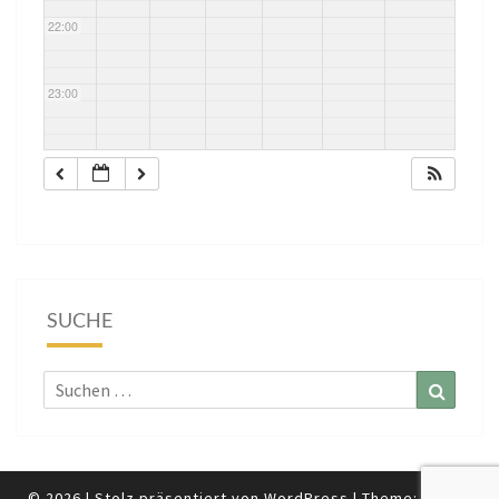
ra Panc
22:00
ot
23:00
SUCHE
Suchen
Suchen
nach:
© 2026
|
Stolz präsentiert von
WordPress
|
Theme:
Nisarg