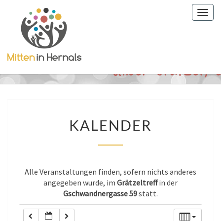
Togg
0:00
navig
1:00
2:00
KALENDER
3:00
KALENDER
4:00
Alle Veranstaltungen finden, sofern nichts anderes
5:00
angegeben wurde, im
Grätzeltreff
in der
Gschwandnergasse 59
statt.
6:00