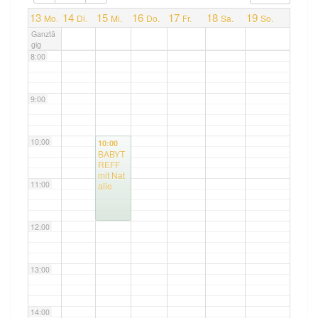
7:00
13
14
15
16
17
18
19
Mo.
Di.
Mi.
Do.
Fr.
Sa.
So.
Ganztä
gig
8:00
9:00
10:00
10:00
BABYT
REFF
mit Nat
11:00
alie
12:00
13:00
14:00