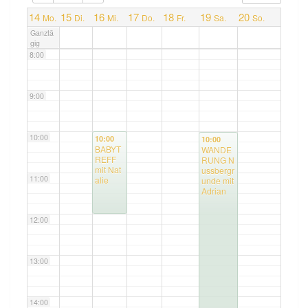
7:00
14
15
16
17
18
19
20
Mo.
Di.
Mi.
Do.
Fr.
Sa.
So.
Ganztä
gig
8:00
9:00
10:00
10:00
10:00
BABYT
WANDE
REFF
RUNG N
mit Nat
ussbergr
11:00
alie
unde mit
Adrian
12:00
13:00
14:00