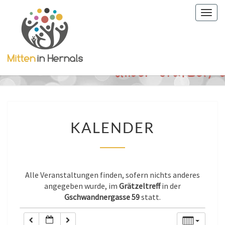
Togg
0:00
navig
1:00
2:00
KALENDER
3:00
KALENDER
4:00
Alle Veranstaltungen finden, sofern nichts anderes
5:00
angegeben wurde, im
Grätzeltreff
in der
Gschwandnergasse 59
statt.
6:00