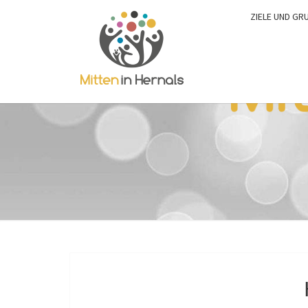
ZIELE UND GR
0:00
1:00
2:00
3:00
4:00