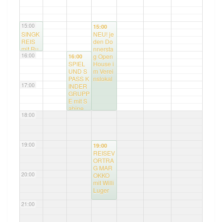
15:00
15:00
15:00
SINGK
NEU! je
REIS
den Do
mit Ru
nnersta
16:00
dolf
g Open
16:00
SPIEL
House i
UND S
m Verei
PASS K
nslokal
17:00
INDER
GRUPP
E mit S
abine
18:00
19:00
19:00
REISEV
ORTRA
G MAR
20:00
OKKO
mit Willi
Luger
21:00