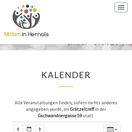
Togg
0:00
navig
1:00
2:00
KALENDER
3:00
KALENDER
4:00
Alle Veranstaltungen finden, sofern nichts anderes
5:00
angegeben wurde, im
Grätzeltreff
in der
Gschwandnergasse 59
statt.
6:00