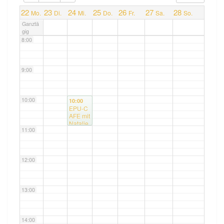
7:00
22
23
24
25
26
27
28
Mo.
Di.
Mi.
Do.
Fr.
Sa.
So.
Ganztä
gig
8:00
9:00
10:00
10:00
EPU-C
AFE mit
Natalie
11:00
12:00
13:00
14:00