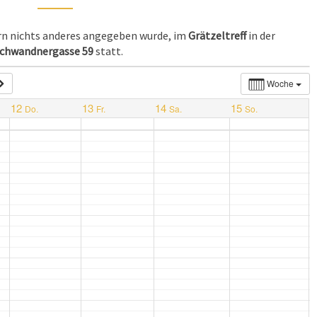
ern nichts anderes angegeben wurde, im
Grätzeltreff
in der
chwandnergasse 59
statt.
Woche
12
13
14
15
Do.
Fr.
Sa.
So.