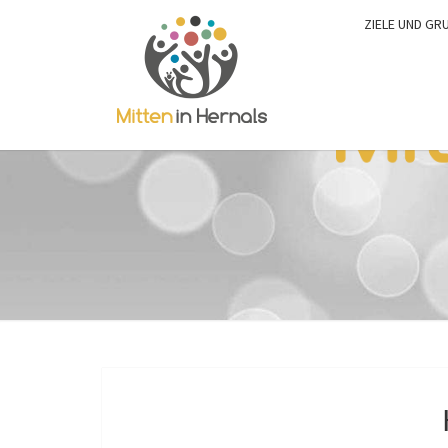
ZIELE UND GR
0:00
1:00
2:00
3:00
4:00