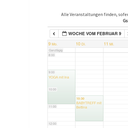
5:00
Alle Veranstaltungen finden, sof
Gs
6:00
WOCHE VOM FEBRUAR 9
7:00
9
10
11
Mo.
Di.
Mi.
Ganztägig
8:00
9:00
9:00
YOGA mit Ina
10:00
10:30
BABYTREFF mit
11:00
Bettina
12:00