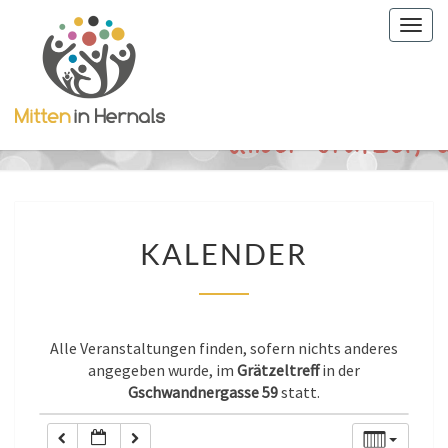
Togg
0:00
navig
1:00
2:00
KALENDER
3:00
KALENDER
4:00
Alle Veranstaltungen finden, sofern nichts anderes
5:00
angegeben wurde, im
Grätzeltreff
in der
Gschwandnergasse 59
statt.
6:00