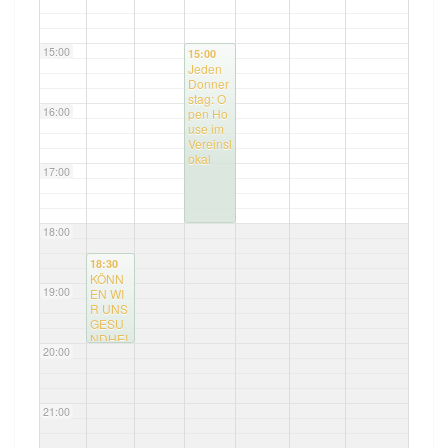
15:00
15:00
Jeden
Donner
stag: O
16:00
pen Ho
use im
Vereinsl
okal
17:00
18:00
18:30
KÖNN
19:00
EN WI
R UNS
GESU
NDHEI
20:00
T NOC
H LEIS
TEN?
21:00