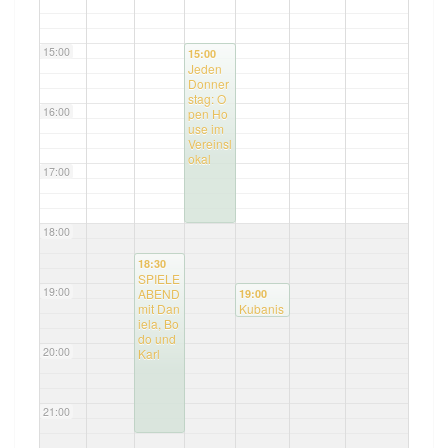
15:00
15:00
Jeden
Donner
stag: O
16:00
pen Ho
use im
Vereinsl
okal
17:00
18:00
18:30
SPIELE
19:00
ABEND
19:00
mit Dan
Kubanis
iela, Bo
ches Ko
do und
nzert mit
20:00
Karl
Luison
21:00