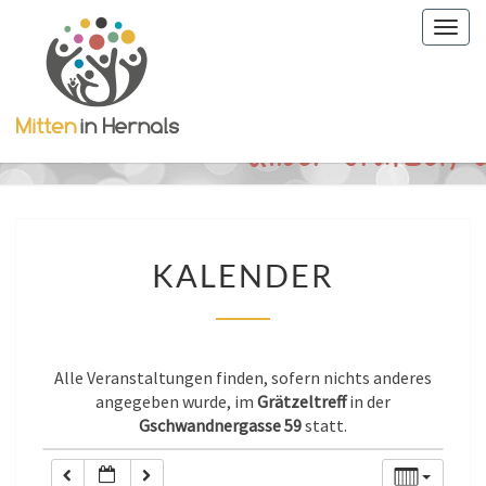
Togg
0:00
navig
1:00
2:00
KALENDER
3:00
KALENDER
4:00
Alle Veranstaltungen finden, sofern nichts anderes
5:00
angegeben wurde, im
Grätzeltreff
in der
Gschwandnergasse 59
statt.
6:00