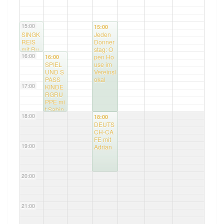
15:00
15:00
15:00
SINGK
Jeden
REIS
Donner
mit Ru
stag: O
16:00
dolf
pen Ho
16:00
SPIEL
use im
UND S
Vereinsl
PASS
okal
17:00
KINDE
RGRU
PPE mi
t Sabin
18:00
e
18:00
DEUTS
CH-CA
FE mit
19:00
Adrian
20:00
21:00