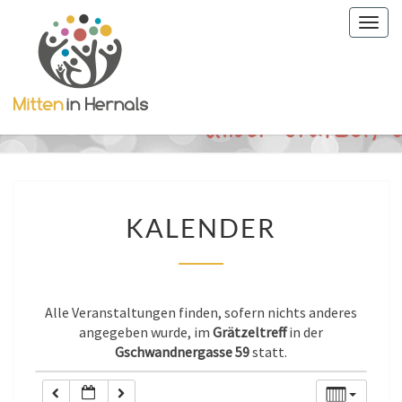
Togg
0:00
navig
1:00
2:00
KALENDER
3:00
KALENDER
4:00
Alle Veranstaltungen finden, sofern nichts anderes
5:00
angegeben wurde, im
Grätzeltreff
in der
Gschwandnergasse 59
statt.
6:00