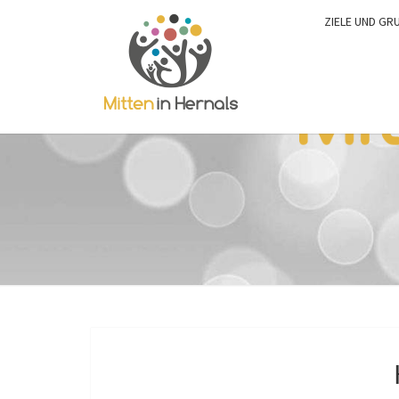
ZIELE UND GR
0:00
1:00
2:00
3:00
4:00