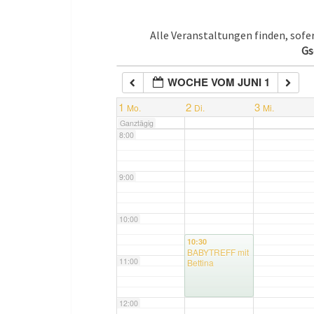
5:00
Alle Veranstaltungen finden, sof
Gs
6:00
WOCHE VOM JUNI 1
7:00
1
2
3
Mo.
Di.
Mi.
Ganztägig
8:00
9:00
10:00
10:30
BABYTREFF mit
11:00
Bettina
12:00