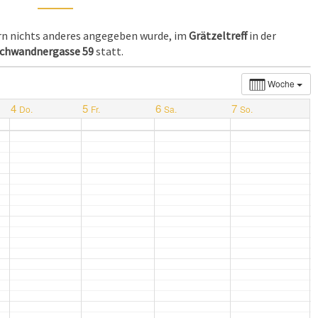
ern nichts anderes angegeben wurde, im
Grätzeltreff
in der
chwandnergasse 59
statt.
Woche
4
5
6
7
Do.
Fr.
Sa.
So.