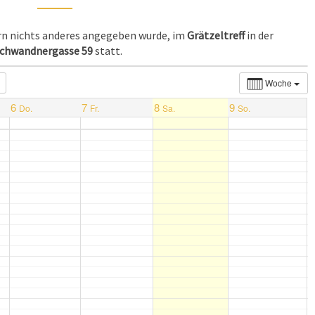
ern nichts anderes angegeben wurde, im
Grätzeltreff
in der
chwandnergasse 59
statt.
Woche
6
7
8
9
Do.
Fr.
Sa.
So.