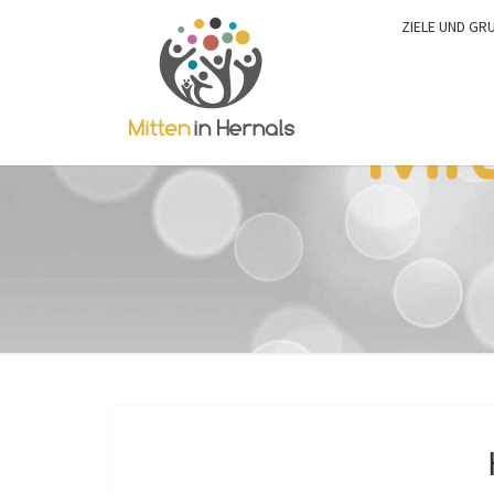
ZIELE UND GR
0:00
1:00
2:00
3:00
4:00