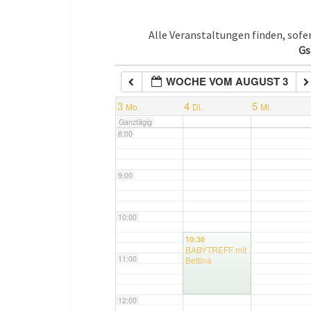
5:00
Alle Veranstaltungen finden, sof
Gs
6:00
WOCHE VOM AUGUST 3
7:00
3
4
5
Mo.
Di.
Mi.
Ganztägig
8:00
9:00
10:00
10:30
BABYTREFF mit
11:00
Bettina
12:00