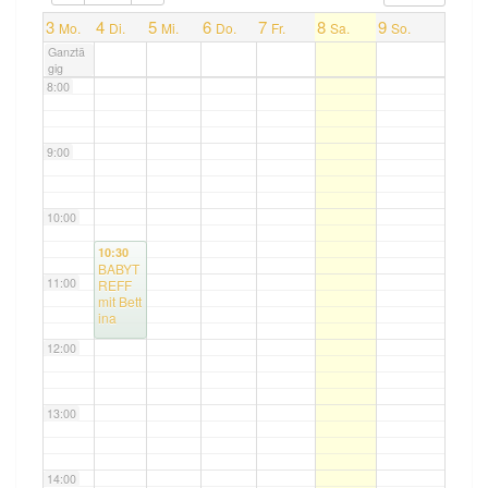
7:00
3
4
5
6
7
8
9
Mo.
Di.
Mi.
Do.
Fr.
Sa.
So.
Ganztä
gig
8:00
9:00
10:00
10:30
BABYT
11:00
REFF
mit Bett
ina
12:00
13:00
14:00