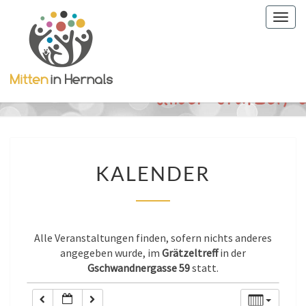
Togg
0:00
navig
1:00
2:00
KALENDER
3:00
KALENDER
4:00
Alle Veranstaltungen finden, sofern nichts anderes
5:00
angegeben wurde, im
Grätzeltreff
in der
Gschwandnergasse 59
statt.
6:00