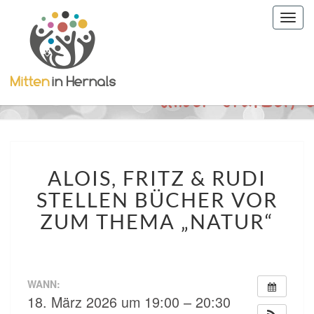
Togg
navig
ALOIS,
ALOIS, FRITZ & RUDI
FRITZ
&
STELLEN BÜCHER VOR
RUDI
ZUM THEMA „NATUR“
STELLEN
BÜCHER
VOR
ZUM
THEMA
WANN:
18. März 2026 um 19:00 – 20:30
„NATUR“