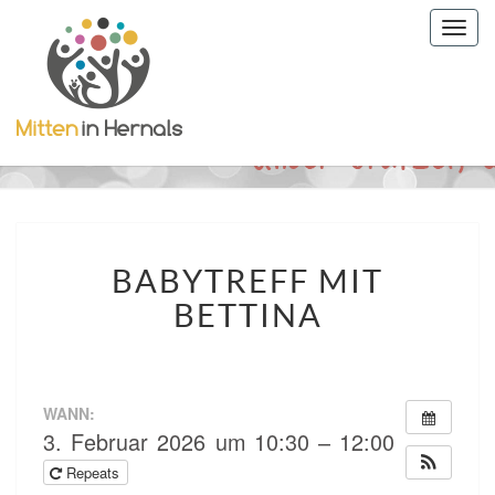
Togg
navig
BABYTREFF
BABYTREFF MIT
MIT
BETTINA
BETTINA
WANN:
3. Februar 2026 um 10:30 – 12:00
Repeats