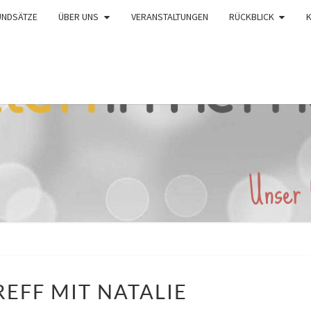
UNDSÄTZE
ÜBER UNS
VERANSTALTUNGEN
RÜCKBLICK
BABYTREFF
EFF MIT NATALIE
MIT
NATALIE