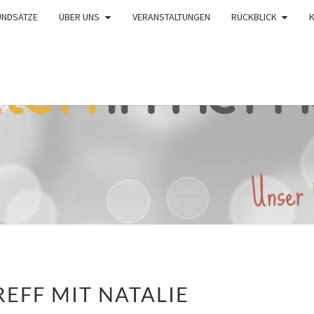
UNDSÄTZE
ÜBER UNS
VERANSTALTUNGEN
RÜCKBLICK
BABYTREFF
EFF MIT NATALIE
MIT
NATALIE