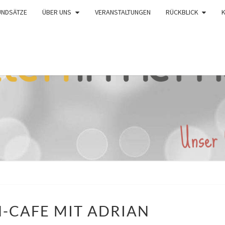
UNDSÄTZE
ÜBER UNS
VERANSTALTUNGEN
RÜCKBLICK
DEUTSCH-
-CAFE MIT ADRIAN
CAFE
MIT