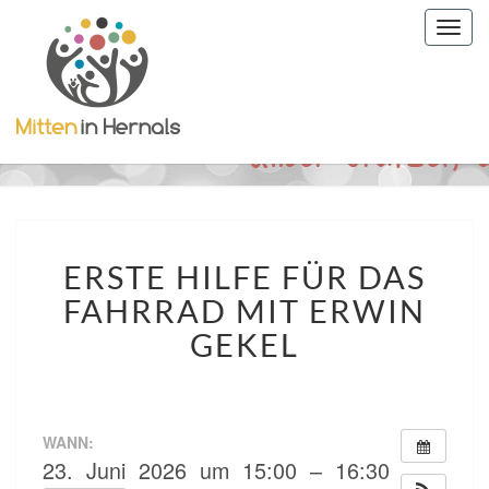
Togg
navig
ERSTE
ERSTE HILFE FÜR DAS
HILFE
FÜR
FAHRRAD MIT ERWIN
DAS
GEKEL
FAHRRAD
MIT
ERWIN
GEKEL
WANN:
23. Juni 2026 um 15:00 – 16:30