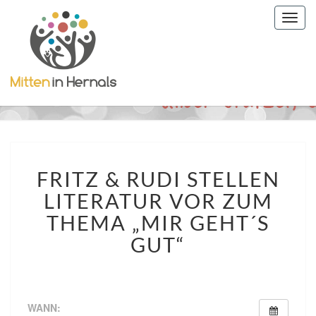
Togg
navig
FRITZ
FRITZ & RUDI STELLEN
&
RUDI
LITERATUR VOR ZUM
STELLEN
THEMA „MIR GEHT´S
LITERATUR
VOR
GUT“
ZUM
THEMA
„MIR
GEHT
WANN: