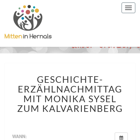
Togg
navig
GESCHICHTE-
GESCHICHTE-
ERZÄHLNACHMITTAG
MIT
ERZÄHLNACHMITTAG
MONIKA
MIT MONIKA SYSEL
SYSEL
ZUM
ZUM KALVARIENBERG
KALVARIENBERG
WANN: