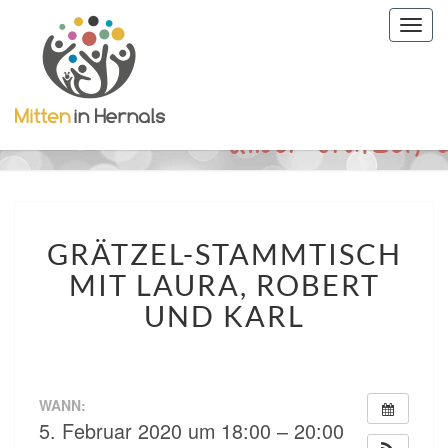
Togg
navig
GRÄTZEL-
GRÄTZEL-STAMMTISCH
STAMMTISCH
MIT
MIT LAURA, ROBERT
LAURA,
UND KARL
ROBERT
UND
KARL
WANN:
5. Februar 2020 um 18:00 – 20:00