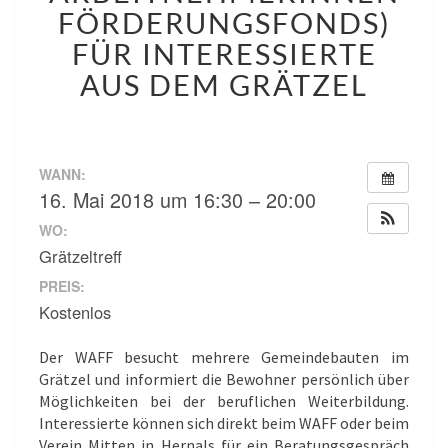
WEITERBILDUNG
FÖRDERUNGSFONDS)
DURCH
DEN
FÜR INTERESSIERTE
WAFF
AUS DEM GRÄTZEL
(WIENER
ARBEITNEHMERINNEN
FÖRDERUNGSFONDS)
FÜR
WANN:
INTERESSIERTE
16. Mai 2018 um 16:30 – 20:00
AUS
DEM
WO:
GRÄTZEL
Grätzeltreff
PREIS:
Kostenlos
Der WAFF besucht mehrere Gemeindebauten im
Grätzel und informiert die Bewohner persönlich über
Möglichkeiten bei der beruflichen Weiterbildung.
Interessierte können sich direkt beim WAFF oder beim
Verein Mitten in Hernals für ein Beratungsgespräch