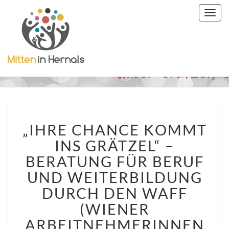
Togg
navig
„IHRE
„IHRE CHANCE KOMMT
CHANCE
KOMMT
INS GRÄTZEL“ –
INS
BERATUNG FÜR BERUF
GRÄTZEL“
–
UND WEITERBILDUNG
BERATUNG
DURCH DEN WAFF
FÜR
(WIENER
BERUF
UND
ARBEITNEHMERINNEN