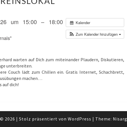
REINSLOKAL
HOUSE
IM
VEREINSLOKAL
026 um 15:00 – 18:00
Kalender
Zum Kalender hinzufügen
rnals"
 Gerhard warten auf Dich zum miteinander Plaudern, Diskutieren,
ge unterbreiten.
ere Couch lädt zum Chillen ein. Gratis Internet, Schachbrett,
 Hausübungen machen…
 auf dich!
© 2026
|
Stolz präsentiert von
WordPress
|
Theme:
Nisar