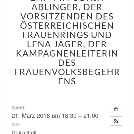
WIR
ABLINGER, DER
EIN
NEUES
VORSITZENDEN DES
FRAUENVOLKSBEGEHREN
ÖSTERREICHISCHEN
MIT
FRAUENRINGS UND
SONJA
ABLINGER,
LENA JÄGER, DER
DER
KAMPAGNENLEITERIN
VORSITZENDEN
DES
DES
ÖSTERREICHISCHEN
FRAUENVOLKSBEGEHR
FRAUENRINGS
ENS
UND
LENA
JÄGER,
DER
KAMPAGNENLEITERIN
WANN:
DES
21. März 2018 um 18:30 – 21:00
FRAUENVOLKSBEGEHREN
WO:
Grätzeltreff