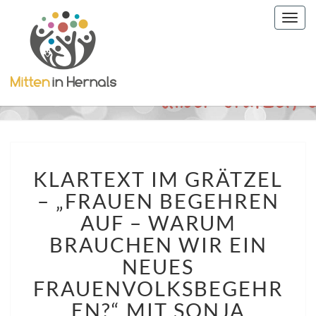
Togg
navig
KLARTEXT
KLARTEXT IM GRÄTZEL
IM
GRÄTZEL
– „FRAUEN BEGEHREN
–
AUF – WARUM
„FRAUEN
BEGEHREN
BRAUCHEN WIR EIN
AUF
NEUES
–
FRAUENVOLKSBEGEHR
WARUM
BRAUCHEN
EN?“ MIT SONJA