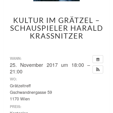
KULTUR
KULTUR IM GRÄTZEL –
IM
GRÄTZEL
SCHAUSPIELER HARALD
–
KRASSNITZER
SCHAUSPIELER
HARALD
KRASSNITZER
WANN:
25. November 2017 um 18:00 –
21:00
WO:
Grätzeltreff
Gschwandnergasse 59
1170 Wien
PREIS:
Kostenlos