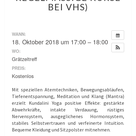
(NUR
EI VHS)
SCHNUPPERKURS,
REGELMÄSSIGE K
URSE B
EI V
HS)
WANN:
18. Oktober 2018 um 17:00 – 18:00
WO:
Grätzeltreff
PREIS:
Kostenlos
Mit speziellen Atemtechniken, Bewegungsabläufen,
Tiefenentspannung, Meditation und Klang (Mantra)
erzielt Kundalini Yoga positive Effekte: gestärkte
Abwehrkräfte, intakte Verdauung, rüstiges
Nervensystem, ausgeglichenes Hormonsystem,
stabiles Selbstvertrauen und verfeinerte Intuition.
Bequeme Kleidung und Sitzpolster mitnehmen.