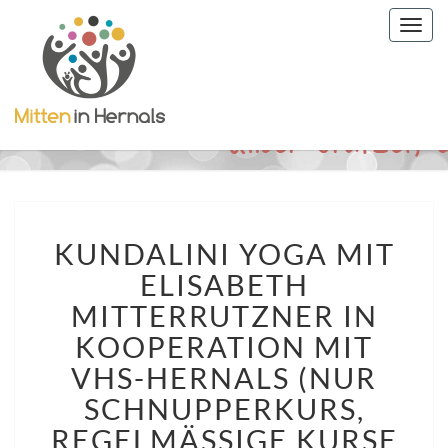
Togg
navig
KUNDALINI
KUNDALINI YOGA MIT
YOGA
MIT
ELISABETH
ELISABETH
MITTERRUTZNER IN
MITTERRUTZNER
IN
KOOPERATION MIT
KOOPERATION
VHS-HERNALS (NUR
MIT
SCHNUPPERKURS,
VHS-
HERNALS
REGELMÄSSIGE KURSE B