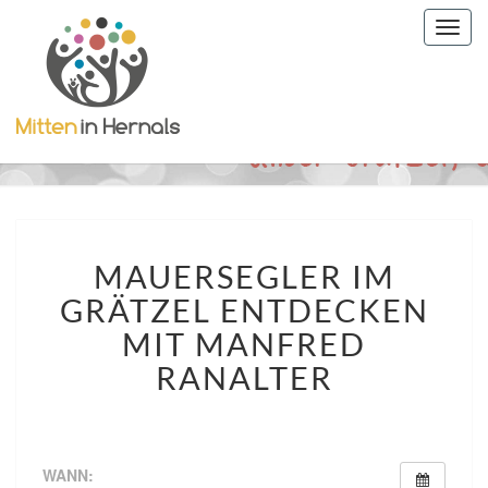
Togg
navig
MAUERSEGLER
MAUERSEGLER IM
IM
GRÄTZEL
GRÄTZEL ENTDECKEN
ENTDECKEN
MIT MANFRED
MIT
MANFRED
RANALTER
RANALTER
WANN: