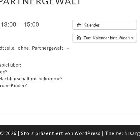
PARTNERGEWALT
STADTTEILE
OHNE
PARTNERGEWALT
 13:00 – 15:00
Kalender
Zum Kalender hinzufügen
tteile ohne Partnergewalt –
piel über:
fen?
er Nachbarschaft mitbekomme?
n und Kinder?
© 2026
|
Stolz präsentiert von
WordPress
|
Theme:
Nisar