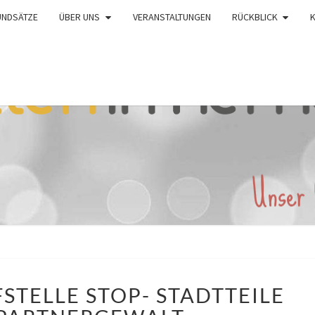
UNDSÄTZE
ÜBER UNS
VERANSTALTUNGEN
RÜCKBLICK
OFFENE
STELLE STOP- STADTTEILE
ANLAUFSTELLE
STOP-