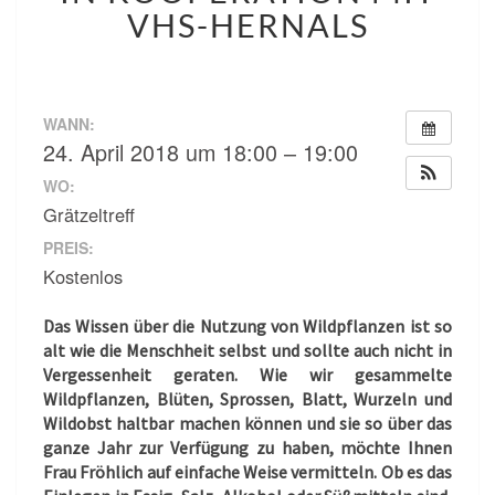
–
VHS-HERNALS
VORTRAG
IN
KOOPERATION
MIT
VHS-
WANN:
HERNALS
24. April 2018 um 18:00 – 19:00
WO:
Grätzeltreff
PREIS:
Kostenlos
Das Wissen über die Nutzung von Wildpflanzen ist so
alt wie die Menschheit selbst und sollte auch nicht in
Vergessenheit geraten. Wie wir gesammelte
Wildpflanzen, Blüten, Sprossen, Blatt, Wurzeln und
Wildobst haltbar machen können und sie so über das
ganze Jahr zur Verfügung zu haben, möchte Ihnen
Frau Fröhlich auf einfache Weise vermitteln. Ob es das