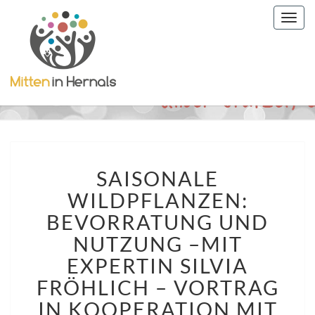
Togg
navig
SAISONALE
SAISONALE
WILDPFLANZEN:
BEVORRATUNG
WILDPFLANZEN:
UND
BEVORRATUNG UND
NUTZUNG
–
NUTZUNG –MIT
MIT
EXPERTIN SILVIA
EXPERTIN
FRÖHLICH – VORTRAG
SILVIA
FRÖHLICH
IN KOOPERATION MIT