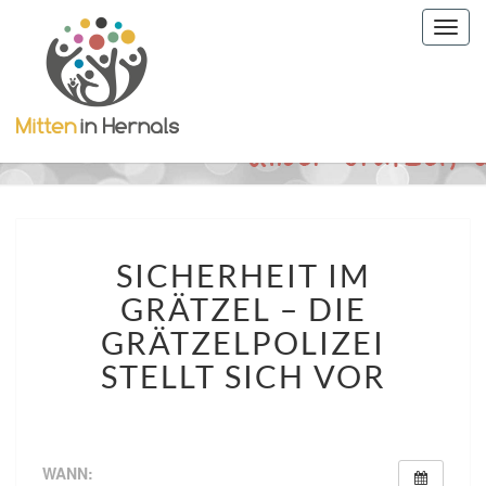
Togg
navig
SICHERHEIT
SICHERHEIT IM
IM
GRÄTZEL
GRÄTZEL – DIE
–
GRÄTZELPOLIZEI
DIE
GRÄTZELPOLIZEI
STELLT SICH VOR
STELLT
SICH
VOR
WANN: